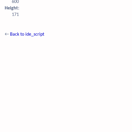
600
Height:
171
←
Back to ide_script