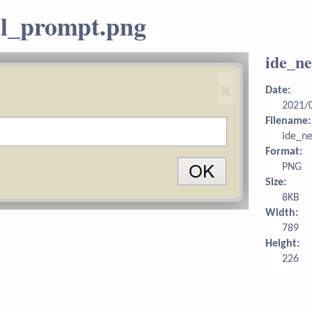
el_prompt.png
ide_n
Date:
2021/
Filename:
ide_n
Format:
PNG
Size:
8KB
Width:
789
Height:
226